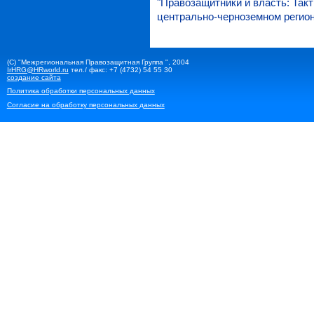
"Правозащитники и власть: Так
центрально-черноземном регион
(С) "Межрегиональная Правозащитная Группа ", 2004
IrHRG@HRworld.ru
тел./ факс: +7 (4732) 54 55 30
создание сайта
Политика обработки персональных данных
Согласие на обработку персональных данных