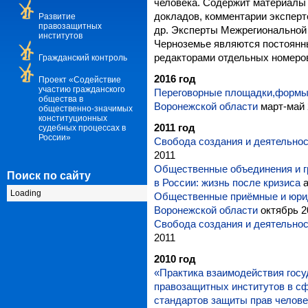
человека. Содержит материалы
докладов, комментарии эксперт
Развитие
правозащитных
др. Эксперты Межрегиональной
институтов
Черноземье являются постоянн
редакторами отдельных номеро
Гражданский контроль
2016 год
Проект «Содействие
участию гражданского
Переговорные площадки,формы 
общества в
Воронежской области
март-май 
общественно-значимых
конституционных
2011 год
судебных процессах в
России»
Свобода создания и деятельнос
2011
Общественные объединения и г
Поиск по сайту
в России: жизнь после кризиса
а
Loading
Общественные приёмные и юри
Воронежской области
октябрь 2
Свобода создания и деятельнос
2011
2010 год
«Практика взаимодействия госу
правозащитных институтов в с
стандартов защиты прав челове