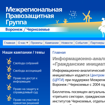
Главная
О нас
Проекты
Кампании
Новости
События
Партнеры
Наши кампании / темы
Главная
Информационно-анал
«Гражданские инициа
Свобода собраний
Информационно-аналитический
Свобода ассоциаций
инициативы» издается
Центром 
Право на доступ к
(ЦРГИ)
при поддержке Межреги
информации
Воронеж / Черноземье с 2004 го
Право на защиту и
Бюллетень посвящен актуальны
справедливый суд
«третьего сектора», гражданск
Право на участие в
институтов Черноземья, отдель
принятии решений