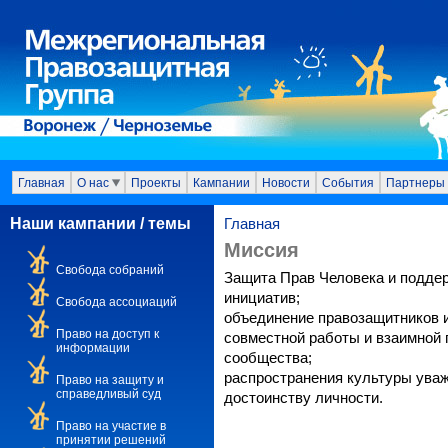
Главная
О нас
Проекты
Кампании
Новости
События
Партнеры
Наши кампании / темы
Главная
Миссия
Свобода собраний
Защита Прав Человека и подде
инициатив;
Свобода ассоциаций
объединение правозащитников и
Право на доступ к
совместной работы и взаимной 
информации
сообщества;
распространения культуры уваж
Право на защиту и
справедливый суд
достоинству личности.
Право на участие в
принятии решений