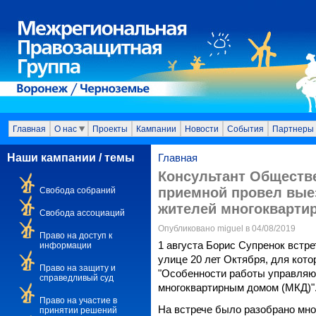
Главная
О нас
Проекты
Кампании
Новости
События
Партнеры
Наши кампании / темы
Главная
Консультант Обществ
приемной провел вые
Свобода собраний
жителей многокварти
Свобода ассоциаций
Опубликовано miguel в 04/08/2019
Право на доступ к
1 августа Борис Супренок встр
информации
улице 20 лет Октября, для кот
Право на защиту и
"Особенности работы управляю
справедливый суд
многоквартирным домом (МКД)"
Право на участие в
На встрече было разобрано мн
принятии решений