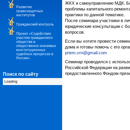
ЖКХ и самоуправлению МДК. Бо
Развитие
проблемы капитального ремонт
правозащитных
практики по данной тематике.
институтов
После семинара участники в л
Гражданский контроль
юридические консультации с б
вопросов.
Проект «Содействие
участию гражданского
Если вы хотите провести семин
общества в
общественно-значимых
дома и готовы помочь с его орг
конституционных
priem.vrn@gmail.com
судебных процессах в
России»
Семинар проводился с использ
Российской Федерации на разви
предоставленного Фондом прези
Поиск по сайту
Loading